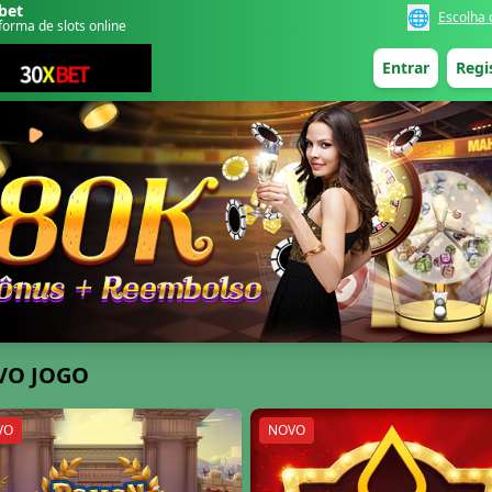
bet
🌐
Escolha 
forma de slots online
Entrar
Regi
VO JOGO
VO
NOVO