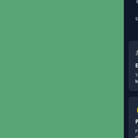
29/06
29/06
29/06
29/06
29/06
29/06
29/06
29/06
29/06
29/06
T
29/06
b
29/06
29/06
29/06
29/06
29/06
29/06
29/06
P
d