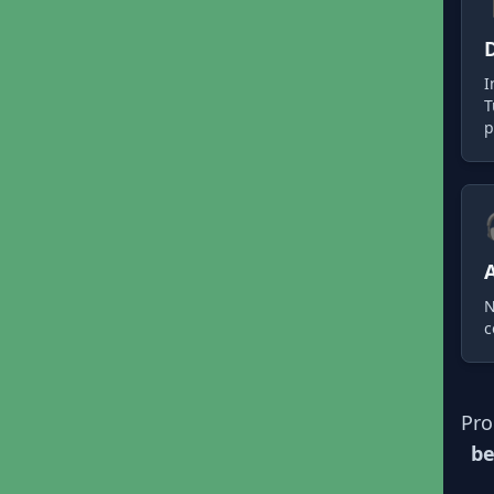
29/06
29/06
I
T
p
N
c
Pro
be