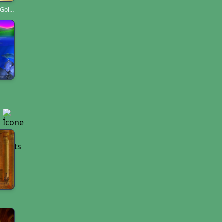
Big Bass Secrets of the Golden Lake