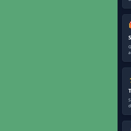
29/06
29/06
29/06
29/06
29/06
29/06
29/06
G
29/06
a
29/06
29/06
29/06
29/06
29/06
29/06
29/06
S
29/06
d
29/06
29/06
29/06