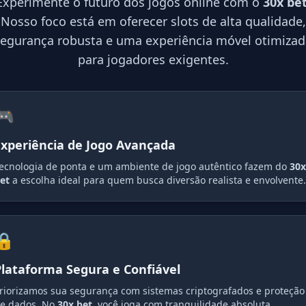
Experimente o futuro dos jogos online com o
30x be
/2026 GabrielM*** saque concluido de 450 BRL ✅
Nosso foco está em oferecer slots de alta qualidade,
/2026 GabrielB*** recebeu bonus 450 BRL ✨
segurança robusta e uma experiência móvel otimizad
/2026 GabrielAm*** acertou o jackpot 42,000 BRL 🎰
para jogadores exigentes.
/2026 GabrielMa*** recebeu cashback 85 BRL 🔄
/2026 JoaoH*** saque concluido de 3,400 BRL 🏦
/2026 GabrielAma*** saque concluido de 2,500 BRL 🏦
/2026 JoaoM*** saque concluido de 650 BRL 🏦
🎮
/2026 GabrielAr*** recebeu cashback 200 BRL 💵
/2026 GabrielMat*** saque concluido de 1,050 BRL 💸
Experiência de Jogo Avançada
/2026 GabrielV*** recebeu bonus 270 BRL ✨
ecnologia de ponta e um ambiente de jogo autêntico fazem do
30x
/2026 GabrielBr*** recebeu cashback 85 BRL 💵
et
a escolha ideal para quem busca diversão realista e envolvente.
/2026 GabrielMar*** recebeu cashback 175 BRL 🎊
/2026 GabrielY*** recebeu cashback 145 BRL 💵
/2026 GabrielMate*** ganhou 4,800 BRL 🏆
🔒
/2026 JoaoHe*** recebeu bonus 140 BRL 🎉
/2026 GabrielYa*** recebeu cashback 30 BRL 🔄
Plataforma Segura e Confiável
/2026 GabrielP*** ganhou 3,000 BRL 🔥
/2026 GabrielVi*** acertou o jackpot 8,000 BRL 🚀
riorizamos sua segurança com sistemas criptografados e proteção
e dados. No
30x bet
, você joga com tranquilidade absoluta.