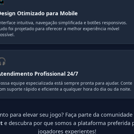
📱
/2026 GabrielLa*** saque concluido de 2,750 BRL 💸
/2026 GabrielR*** recebeu bonus 450 BRL 🎉
Design Otimizado para Mobile
nterface intuitiva, navegação simplificada e botões responsivos.
udo foi projetado para oferecer a melhor experiência móvel
ossível.
🎧
Atendimento Profissional 24/7
ossa equipe especializada está sempre pronta para ajudar. Conte
om suporte rápido e eficiente a qualquer hora do dia ou da noite.
nto para elevar seu jogo? Faça parte da comunidade
t
e descubra por que somos a plataforma preferida 
jogadores experientes!