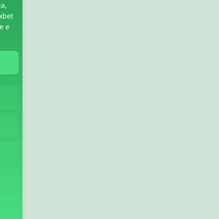
ia,
xbet
e e