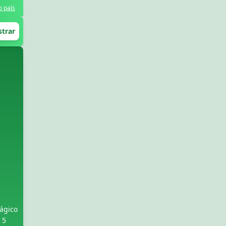
o país
strar
mágico
 5