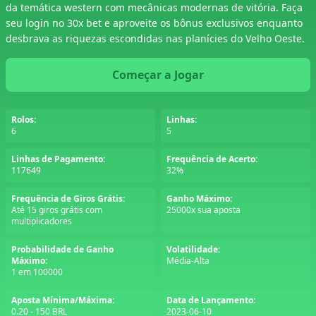
da temática western com mecânicas modernas de vitória. Faça
seu login no 30x bet e aproveite os bônus exclusivos enquanto
desbrava as riquezas escondidas nas planícies do Velho Oeste.
Começar a Jogar
Rolos:
Linhas:
6
5
Linhas de Pagamento:
Frequência de Acerto:
117649
32%
Frequência de Giros Grátis:
Ganho Máximo:
Até 15 giros grátis com
25000x sua aposta
multiplicadores
Probabilidade de Ganho
Volatilidade:
Máximo:
Média-Alta
1 em 100000
Aposta Mínima/Máxima:
Data de Lançamento:
0.20 - 150 BRL
2023-06-10