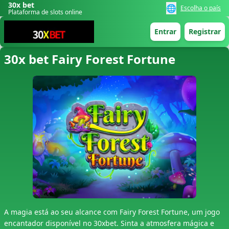
30x bet
🌐
Escolha o país
Plataforma de slots online
Entrar
Registrar
30x bet Fairy Forest Fortune
A magia está ao seu alcance com Fairy Forest Fortune, um jogo
encantador disponível no 30xbet. Sinta a atmosfera mágica e