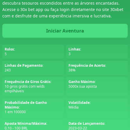
descubra tesouros escondidos entre as árvores encantadas.
Acesse o 30x bet app ou faça login diretamente no site 30xbet
com e desfrute de uma experiência imersiva e lucrativa.
Iniciar Aventura
Rolos:
Linhas:
5
3
Linhas de Pagamento:
Frequência de Acerto:
243
38%
Frequência de Giros Grátis:
Ganho Máximo:
10 giros grátis com wilds
5000x sua aposta
empilháveis
Probabilidade de Ganho
Volatilidade:
Máximo:
Média
1 em 100000
Aposta Mínima/Máxima:
Data de Lançamento:
0.10 - 100 BRL
2023-03-22